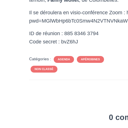
témoin,
Fanny Mollet
, de Colombelles.
Il se déroulera en visio-conférence Zoom 
pwd=MGlWbHp6bTc0Smw4N2VTNVNkaW
ID de réunion : 885 8346 3794
Code secret : bvZ6hJ
Catégories :
AGENDA
APÉROBINES
NON CLASSÉ
0 co