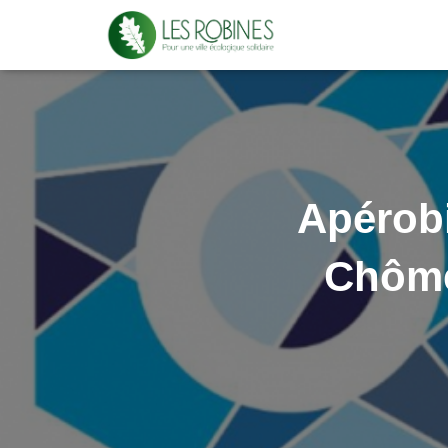
Apérobi
Chôme