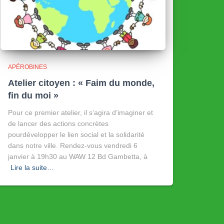
APÉROBINES
Atelier citoyen : « Faim du monde,
fin du moi »
Pour ce premier atelier, il s’agira d’imaginer et
de lancer des actions concrètes
pourdévelopper le lien social et la solidarité
dans notre ville. Rendez-vous vendredi 6
janvier à 19h30 au WAW 12 Bd Gambetta, à
Lire la suite…