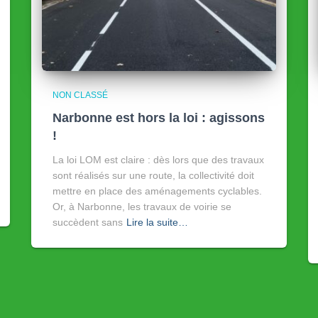
NON CLASSÉ
Narbonne est hors la loi : agissons
!
La loi LOM est claire : dès lors que des travaux
sont réalisés sur une route, la collectivité doit
mettre en place des aménagements cyclables.
Or, à Narbonne, les travaux de voirie se
succèdent sans
Lire la suite…