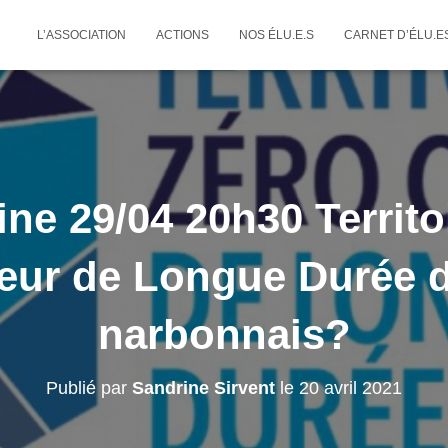
L’ASSOCIATION
ACTIONS
NOS ÉLU.E.S
CARNET D’ÉLU.E
ne 29/04 20h30 Territo
ur de Longue Durée d
narbonnais?
Publié par
Sandrine Sirvent
le
20 avril 2021