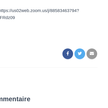
: https://us02web.zoom.us/j/88583463794?
FRdz09
mmentaire