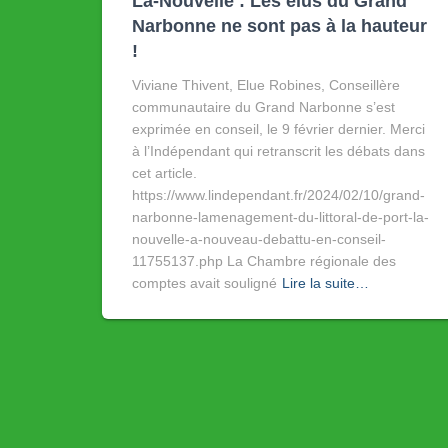
La-Nouvelle : Les élus du Grand
Narbonne ne sont pas à la hauteur
!
Viviane Thivent, Elue Robines, Conseillère
communautaire du Grand Narbonne s’est
exprimée en conseil, le 9 février dernier. Merci
à l’Indépendant qui retranscrit les débats dans
cet article.
https://www.lindependant.fr/2024/02/10/grand-
narbonne-lamenagement-du-littoral-de-port-la-
nouvelle-a-nouveau-debattu-en-conseil-
11755137.php La Chambre régionale des
comptes avait souligné
Lire la suite…