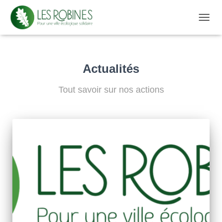
D
É
P
L
I
Actualités
E
R
Tout savoir sur nos actions
L
A
N
A
V
I
G
A
T
I
O
N