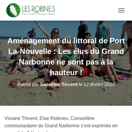
D
É
P
L
I
Aménagement du littoral de Port
E
R
La-Nouvelle : Les élus du Grand
L
A
Narbonne ne sont pas à la
N
hauteur !
A
V
I
Publié par
Sandrine Sirvent
le
12 février 2024
G
A
T
I
O
N
Viviane Thivent, Elue Robines, Conseillère
communautaire du Grand Narbonne s’est exprimée en