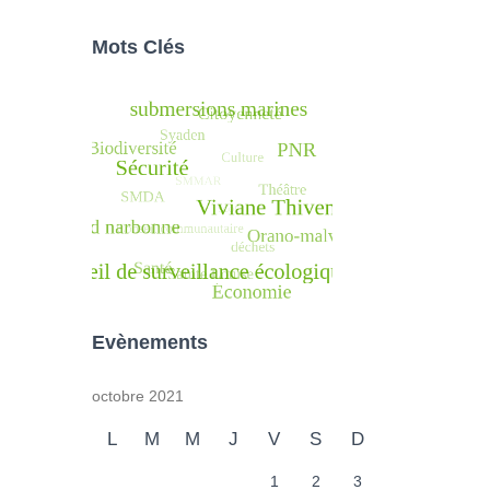
Mots Clés
Evènements
octobre 2021
L
M
M
J
V
S
D
1
2
3