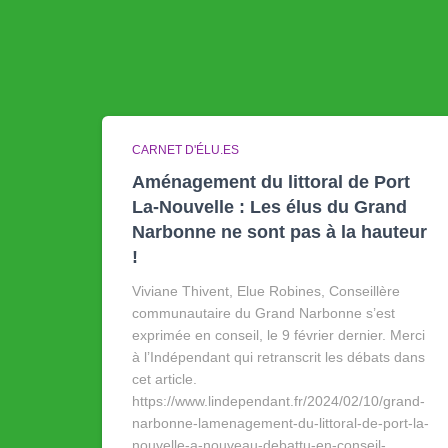
CARNET D'ÉLU.ES
Aménagement du littoral de Port
La-Nouvelle : Les élus du Grand
Narbonne ne sont pas à la hauteur
!
Viviane Thivent, Elue Robines, Conseillère
communautaire du Grand Narbonne s’est
exprimée en conseil, le 9 février dernier. Merci
à l’Indépendant qui retranscrit les débats dans
cet article.
https://www.lindependant.fr/2024/02/10/grand-
narbonne-lamenagement-du-littoral-de-port-la-
nouvelle-a-nouveau-debattu-en-conseil-