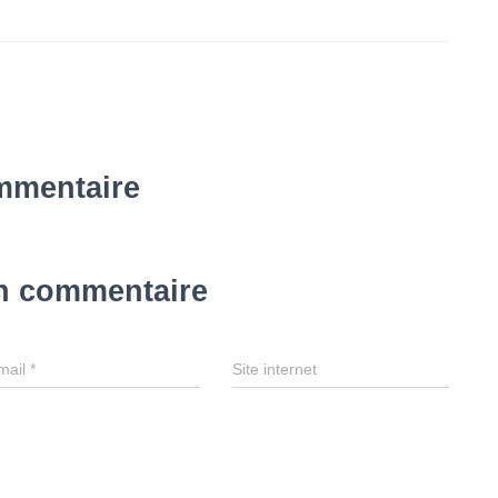
mmentaire
un commentaire
mail
*
Site internet