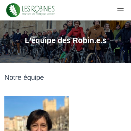
D
É
P
L
I
L’équipe des Robin.e.s
E
R
L
A
N
A
Notre équipe
V
I
G
A
T
I
O
N