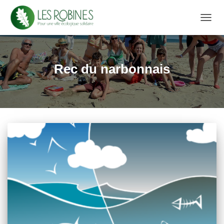
DÉPL
LA
NAVIG
Rec du narbonnais