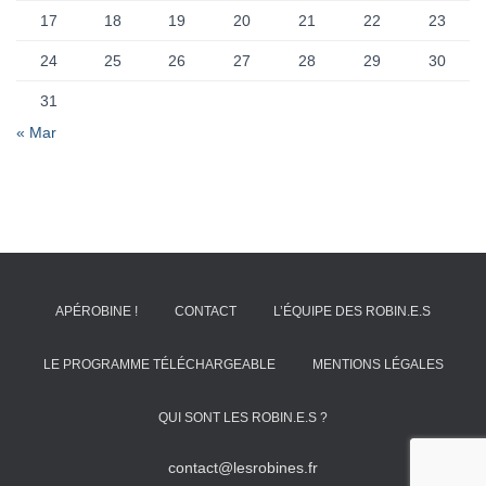
17
18
19
20
21
22
23
24
25
26
27
28
29
30
31
« Mar
APÉROBINE !
CONTACT
L’ÉQUIPE DES ROBIN.E.S
LE PROGRAMME TÉLÉCHARGEABLE
MENTIONS LÉGALES
QUI SONT LES ROBIN.E.S ?
contact@lesrobines.fr