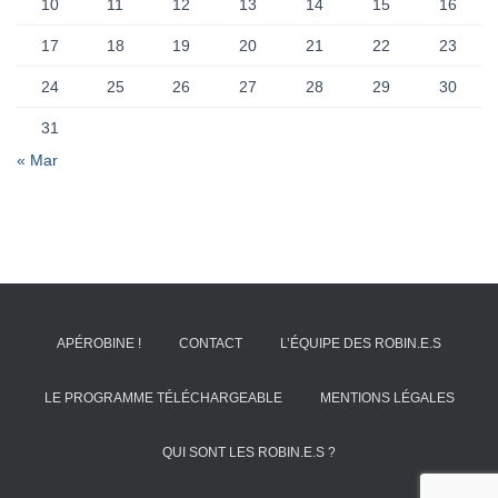
10
11
12
13
14
15
16
17
18
19
20
21
22
23
24
25
26
27
28
29
30
31
« Mar
APÉROBINE !
CONTACT
L’ÉQUIPE DES ROBIN.E.S
LE PROGRAMME TÉLÉCHARGEABLE
MENTIONS LÉGALES
QUI SONT LES ROBIN.E.S ?