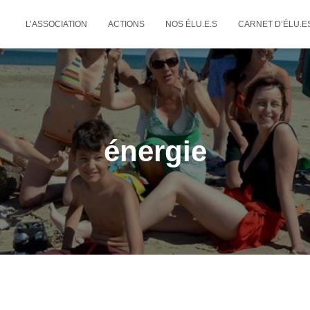
L’ASSOCIATION
ACTIONS
NOS ÉLU.E.S
CARNET D’ÉLU.E
énergie