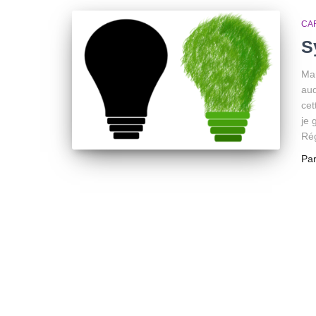
CA
S
Mar
aud
cet
je 
Ré
Pa