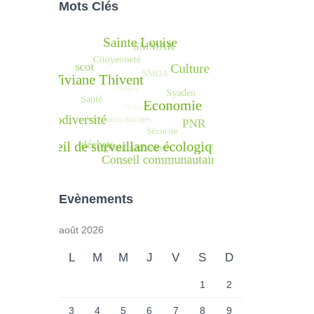
Mots Clés
Evènements
août 2026
L
M
M
J
V
S
D
1
2
3
4
5
6
7
8
9