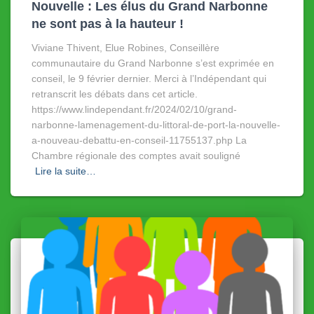
Nouvelle : Les élus du Grand Narbonne
ne sont pas à la hauteur !
Viviane Thivent, Elue Robines, Conseillère
communautaire du Grand Narbonne s’est exprimée en
conseil, le 9 février dernier. Merci à l’Indépendant qui
retranscrit les débats dans cet article.
https://www.lindependant.fr/2024/02/10/grand-
narbonne-lamenagement-du-littoral-de-port-la-nouvelle-
a-nouveau-debattu-en-conseil-11755137.php La
Chambre régionale des comptes avait souligné
Lire la suite…