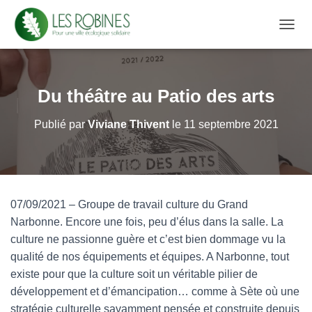
D
É
P
L
I
Du théâtre au Patio des arts
E
R
Publié par
Viviane Thivent
le
11 septembre 2021
L
A
N
A
V
I
07/09/2021 – Groupe de travail culture du Grand
G
A
Narbonne. Encore une fois, peu d’élus dans la salle. La
T
culture ne passionne guère et c’est bien dommage vu la
I
qualité de nos équipements et équipes. A Narbonne, tout
O
N
existe pour que la culture soit un véritable pilier de
développement et d’émancipation… comme à Sète où une
stratégie culturelle savamment pensée et construite depuis