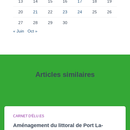
13
14
15
16
17
18
19
20
21
22
23
24
25
26
27
28
29
30
« Juin
Oct »
Articles similaires
CARNET D'ÉLU.ES
Aménagement du littoral de Port La-