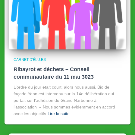
CARNET D'ÉLU.ES
Ribayrot et déchets – Conseil
communautaire du 11 mai 3023
L’ordre du jour était court, alors nous aussi. Bio de
façade Yann est intervenu sur la 14e délibération qui
portait sur l’adhésion du Grand Narbonne à
l’association « Nous sommes évidemment en accord
avec les objectifs
Lire la suite…