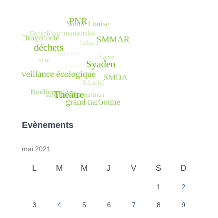
Evènements
mai 2021
L
M
M
J
V
S
D
1
2
3
4
5
6
7
8
9