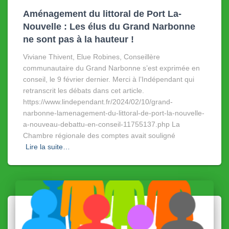
Aménagement du littoral de Port La-
Nouvelle : Les élus du Grand Narbonne
ne sont pas à la hauteur !
Viviane Thivent, Elue Robines, Conseillère
communautaire du Grand Narbonne s’est exprimée en
conseil, le 9 février dernier. Merci à l’Indépendant qui
retranscrit les débats dans cet article.
https://www.lindependant.fr/2024/02/10/grand-
narbonne-lamenagement-du-littoral-de-port-la-nouvelle-
a-nouveau-debattu-en-conseil-11755137.php La
Chambre régionale des comptes avait souligné
Lire la suite…