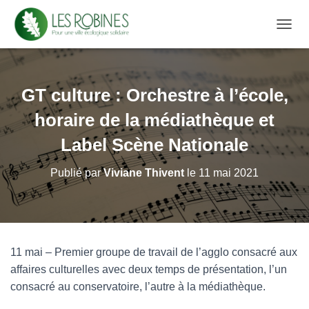
D
É
P
L
I
GT culture : Orchestre à l’école,
E
R
horaire de la médiathèque et
L
A
Label Scène Nationale
N
A
Publié par
Viviane Thivent
le
11 mai 2021
V
I
G
A
T
I
11 mai – Premier groupe de travail de l’agglo consacré aux
O
affaires culturelles avec deux temps de présentation, l’un
N
consacré au conservatoire, l’autre à la médiathèque.