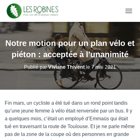
D
É
P
L
I
Notre motion pour un plan vélo et
E
R
piéton : acceptée à l’unanimité
L
A
Publié par
Viviane Thivent
le
7 mai 2021
N
A
V
I
G
A
Fin mars, un cycliste a été tué dans un rond point tandis
T
qu’une jeune femme à vélo était renversée par un bus. Il y
I
O
a quelques mois, c’était un employé d’Emmaüs qui était
N
tué en traversant la route de Toulouse. Et je ne parle même
pas de la zone de la coupe où des personnes en grande