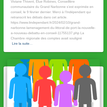
Viviane Thivent, Elue Robines, Conseillère
communautaire du Grand Narbonne s’est exprimée en
conseil, le 9 février dernier. Merci à l’Indépendant qui
retranscrit les débats dans cet article.
https://www.lindependant.fr/2024/02/10/grand-
narbonne-lamenagement-du-littoral-de-port-la-nouvelle-
a-nouveau-debattu-en-conseil-11755137.php La
Chambre régionale des comptes avait souligné
Lire la suite…