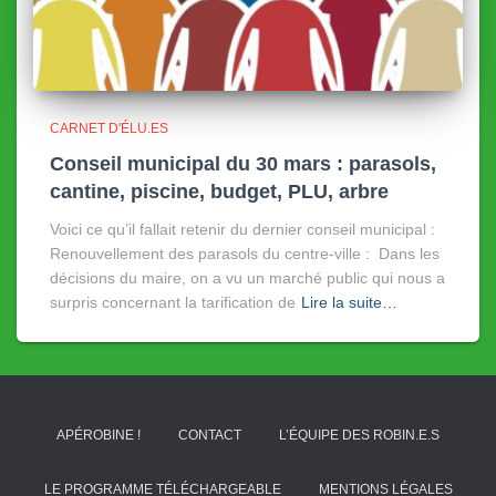
CARNET D'ÉLU.ES
Conseil municipal du 30 mars : parasols,
cantine, piscine, budget, PLU, arbre
Voici ce qu’il fallait retenir du dernier conseil municipal :
Renouvellement des parasols du centre-ville : Dans les
décisions du maire, on a vu un marché public qui nous a
surpris concernant la tarification de
Lire la suite…
APÉROBINE !
CONTACT
L’ÉQUIPE DES ROBIN.E.S
LE PROGRAMME TÉLÉCHARGEABLE
MENTIONS LÉGALES