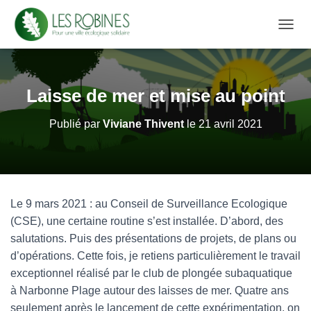
D
É
P
L
I
Laisse de mer et mise au point
E
R
Publié par
Viviane Thivent
le
21 avril 2021
L
A
N
A
V
I
Le 9 mars 2021 : au Conseil de Surveillance Ecologique
G
A
(CSE), une certaine routine s’est installée. D’abord, des
T
salutations. Puis des présentations de projets, de plans ou
I
d’opérations. Cette fois, je retiens particulièrement le travail
O
N
exceptionnel réalisé par le club de plongée subaquatique
à Narbonne Plage autour des laisses de mer. Quatre ans
seulement après le lancement de cette expérimentation, on