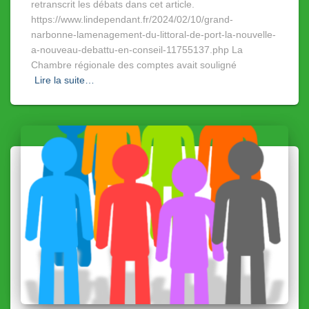
retranscrit les débats dans cet article.
https://www.lindependant.fr/2024/02/10/grand-
narbonne-lamenagement-du-littoral-de-port-la-nouvelle-
a-nouveau-debattu-en-conseil-11755137.php La
Chambre régionale des comptes avait souligné
Lire la suite…