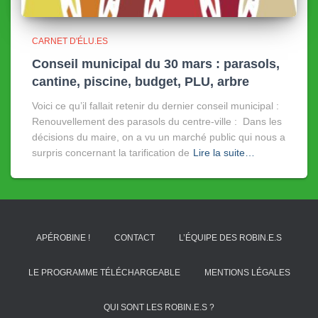
CARNET D'ÉLU.ES
Conseil municipal du 30 mars : parasols,
cantine, piscine, budget, PLU, arbre
Voici ce qu’il fallait retenir du dernier conseil municipal :
Renouvellement des parasols du centre-ville : Dans les
décisions du maire, on a vu un marché public qui nous a
surpris concernant la tarification de
Lire la suite…
APÉROBINE !
CONTACT
L’ÉQUIPE DES ROBIN.E.S
LE PROGRAMME TÉLÉCHARGEABLE
MENTIONS LÉGALES
QUI SONT LES ROBIN.E.S ?