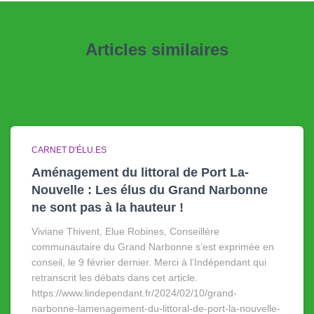
Articles similaires
CARNET D'ÉLU.ES
Aménagement du littoral de Port La-
Nouvelle : Les élus du Grand Narbonne
ne sont pas à la hauteur !
Viviane Thivent, Elue Robines, Conseillère
communautaire du Grand Narbonne s’est exprimée en
conseil, le 9 février dernier. Merci à l’Indépendant qui
retranscrit les débats dans cet article.
https://www.lindependant.fr/2024/02/10/grand-
narbonne-lamenagement-du-littoral-de-port-la-nouvelle-