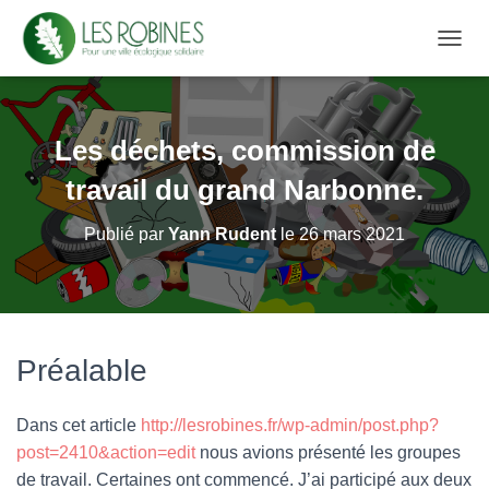
D
É
P
L
I
Les déchets, commission de
E
R
travail du grand Narbonne.
L
A
Publié par
Yann Rudent
le
26 mars 2021
N
A
V
I
G
A
Préalable
T
I
O
Dans cet article
http://lesrobines.fr/wp-admin/post.php?
N
post=2410&action=edit
nous avions présenté les groupes
de travail. Certaines ont commencé. J’ai participé aux deux