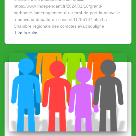
https://www.lindependant.fr/2024/02/10/grand-
narbonne-lamenagement-du-littoral-de-port-la-nouvelle-
a-nouveau-debattu-en-conseil-11755137.php La
Chambre régionale des comptes avait souligné
Lire la suite…