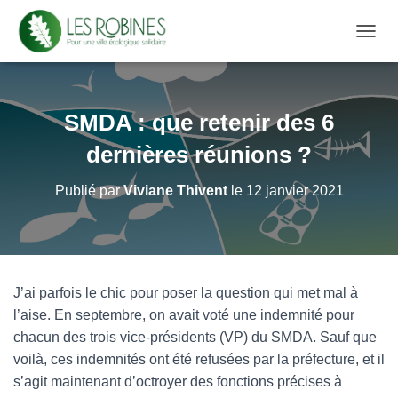
D
É
P
L
I
SMDA : que retenir des 6
E
R
dernières réunions ?
L
A
Publié par
Viviane Thivent
le
12 janvier 2021
N
A
V
I
G
A
J’ai parfois le chic pour poser la question qui met mal à
T
l’aise. En septembre, on avait voté une indemnité pour
I
O
chacun des trois vice-présidents (VP) du SMDA. Sauf que
N
voilà, ces indemnités ont été refusées par la préfecture, et il
s’agit maintenant d’octroyer des fonctions précises à