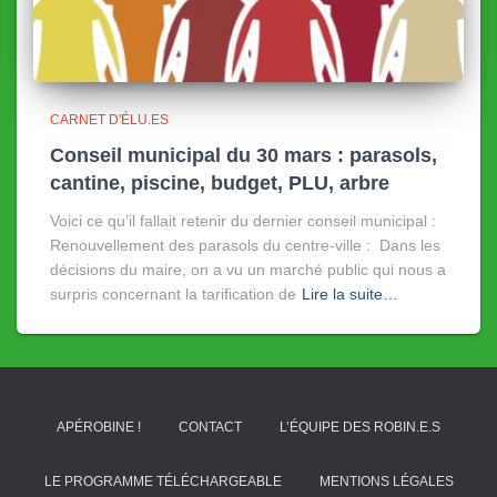
CARNET D'ÉLU.ES
Conseil municipal du 30 mars : parasols,
cantine, piscine, budget, PLU, arbre
Voici ce qu’il fallait retenir du dernier conseil municipal :
Renouvellement des parasols du centre-ville : Dans les
décisions du maire, on a vu un marché public qui nous a
surpris concernant la tarification de
Lire la suite…
APÉROBINE !
CONTACT
L’ÉQUIPE DES ROBIN.E.S
LE PROGRAMME TÉLÉCHARGEABLE
MENTIONS LÉGALES