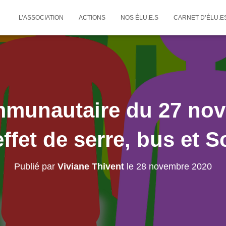
L’ASSOCIATION
ACTIONS
NOS ÉLU.E.S
CARNET D’ÉLU.E
mmunautaire du 27 nov
effet de serre, bus et S
Publié par
Viviane Thivent
le
28 novembre 2020