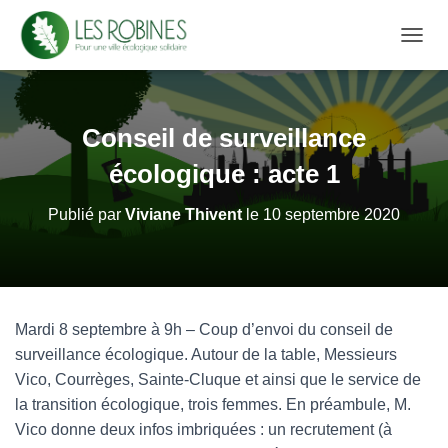
D
É
P
L
I
Conseil de surveillance
E
R
écologique : acte 1
L
A
Publié par
Viviane Thivent
le
10 septembre 2020
N
A
V
I
G
A
Mardi 8 septembre à 9h – Coup d’envoi du conseil de
T
surveillance écologique. Autour de la table, Messieurs
I
O
Vico, Courrèges, Sainte-Cluque et ainsi que le service de
N
la transition écologique, trois femmes. En préambule, M.
Vico donne deux infos imbriquées : un recrutement (à