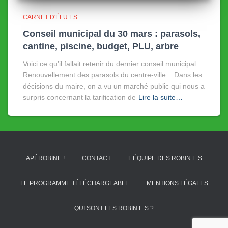
CARNET D'ÉLU.ES
Conseil municipal du 30 mars : parasols,
cantine, piscine, budget, PLU, arbre
Voici ce qu’il fallait retenir du dernier conseil municipal :
Renouvellement des parasols du centre-ville : Dans les
décisions du maire, on a vu un marché public qui nous a
surpris concernant la tarification de
Lire la suite…
APÉROBINE !
CONTACT
L’ÉQUIPE DES ROBIN.E.S
LE PROGRAMME TÉLÉCHARGEABLE
MENTIONS LÉGALES
QUI SONT LES ROBIN.E.S ?