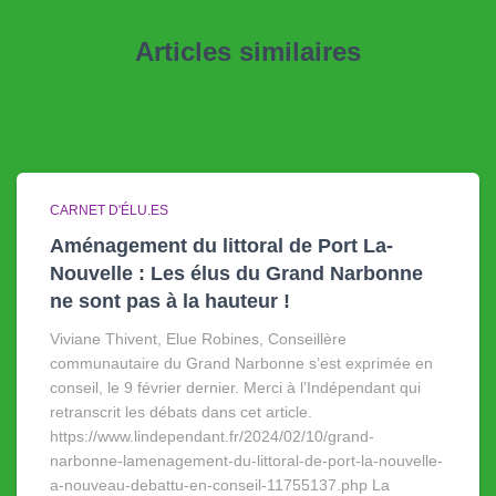
Articles similaires
CARNET D'ÉLU.ES
Aménagement du littoral de Port La-
Nouvelle : Les élus du Grand Narbonne
ne sont pas à la hauteur !
Viviane Thivent, Elue Robines, Conseillère
communautaire du Grand Narbonne s’est exprimée en
conseil, le 9 février dernier. Merci à l’Indépendant qui
retranscrit les débats dans cet article.
https://www.lindependant.fr/2024/02/10/grand-
narbonne-lamenagement-du-littoral-de-port-la-nouvelle-
a-nouveau-debattu-en-conseil-11755137.php La