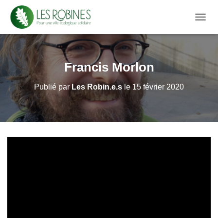
D
É
P
L
I
Francis Morlon
E
R
Publié par
Les Robin.e.s
le
15 février 2020
L
A
N
A
V
I
G
A
T
I
O
N