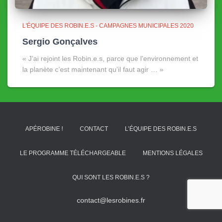
L'ÉQUIPE DES ROBIN.E.S - CAMPAGNES MUNICIPALES 2020
Sergio Gonçalves
« J’ai rejoint les Robin.e.s, parce que l’environnement et
la planète c’est maintenant qu’il faut agir … »
APÉROBINE !
CONTACT
L’ÉQUIPE DES ROBIN.E.S
LE PROGRAMME TÉLÉCHARGEABLE
MENTIONS LÉGALES
QUI SONT LES ROBIN.E.S ?
contact@lesrobines.fr