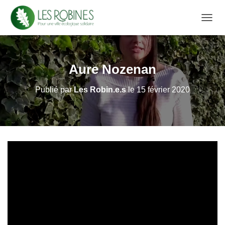
D
É
P
L
I
Aure Nozenan
E
R
Publié par
Les Robin.e.s
le
15 février 2020
L
A
N
A
V
I
G
A
T
I
O
N