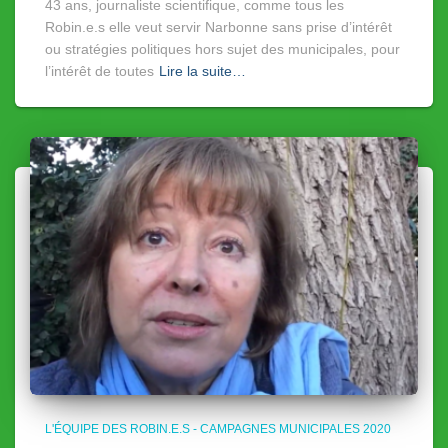
43 ans, journaliste scientifique, comme tous les
Robin.e.s elle veut servir Narbonne sans prise d’intérêt
ou stratégies politiques hors sujet des municipales, pour
l’intérêt de toutes
Lire la suite…
L'ÉQUIPE DES ROBIN.E.S - CAMPAGNES MUNICIPALES 2020