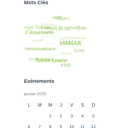
Mots Clés
Evènements
janvier 2020
L
M
M
J
V
S
D
1
2
3
4
5
6
7
8
9
10
11
12