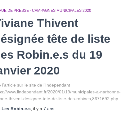
VUE DE PRESSE - CAMPAGNES MUNICIPALES 2020
iviane Thivent
ésignée tête de liste
es Robin.e.s du 19
anvier 2020
e l’article sur le site de l’Indépendant
ps://www.lindependant.fr/2020/01/19/municipales-a-narbonne-
iane-thivent-designee-tete-de-liste-des-robines,8671692.php
r
Les Robin.e.s
, il y a
7 ans