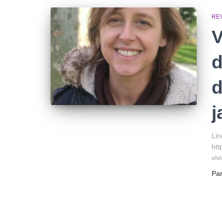
RE
V
d
d
j
Lir
htt
viv
Pa