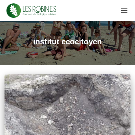
DÉPL
LA
NAVIG
institut ecocitoyen