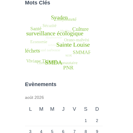
Mots Clés
Evènements
août 2026
L
M
M
J
V
S
D
1
2
3
4
5
6
7
8
9