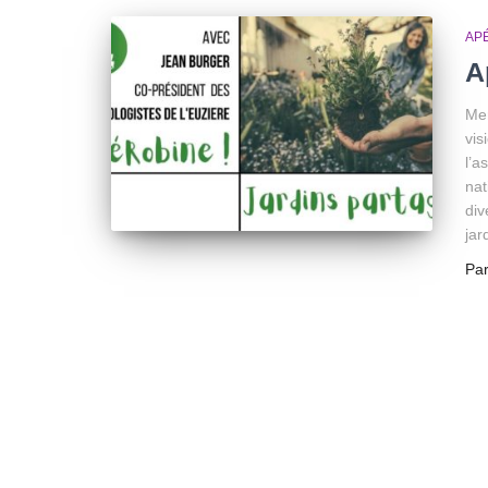
AP
A
Mer
vis
l’a
nat
div
jar
Pa