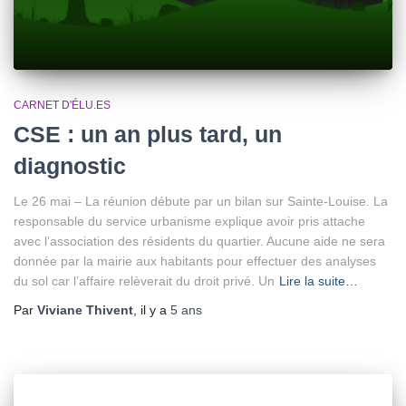
CARNET D'ÉLU.ES
CSE : un an plus tard, un
diagnostic
Le 26 mai – La réunion débute par un bilan sur Sainte-Louise. La
responsable du service urbanisme explique avoir pris attache
avec l’association des résidents du quartier. Aucune aide ne sera
donnée par la mairie aux habitants pour effectuer des analyses
du sol car l’affaire relèverait du droit privé. Un
Lire la suite…
Par
Viviane Thivent
, il y a
5 ans