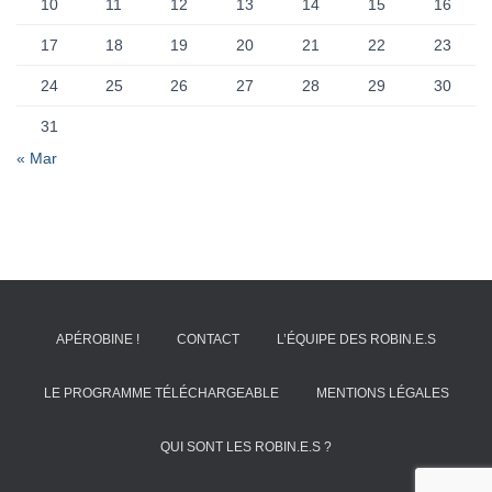
10
11
12
13
14
15
16
17
18
19
20
21
22
23
24
25
26
27
28
29
30
31
« Mar
APÉROBINE !
CONTACT
L’ÉQUIPE DES ROBIN.E.S
LE PROGRAMME TÉLÉCHARGEABLE
MENTIONS LÉGALES
QUI SONT LES ROBIN.E.S ?