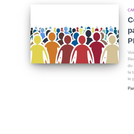
CA
C
p
P
Voi
Ren
du 
la 
le 
Pa