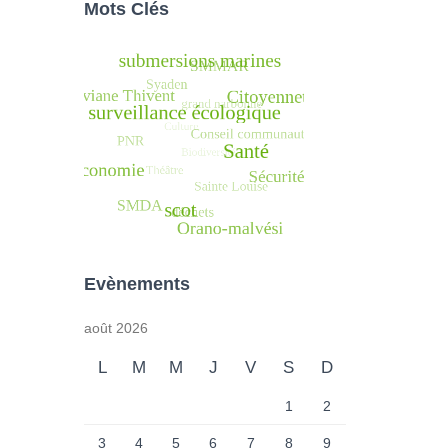
Mots Clés
Evènements
août 2026
L
M
M
J
V
S
D
1
2
3
4
5
6
7
8
9