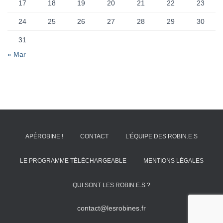
17
18
19
20
21
22
23
24
25
26
27
28
29
30
31
« Mar
APÉROBINE !
CONTACT
L’ÉQUIPE DES ROBIN.E.S
LE PROGRAMME TÉLÉCHARGEABLE
MENTIONS LÉGALES
QUI SONT LES ROBIN.E.S ?
contact@lesrobines.fr