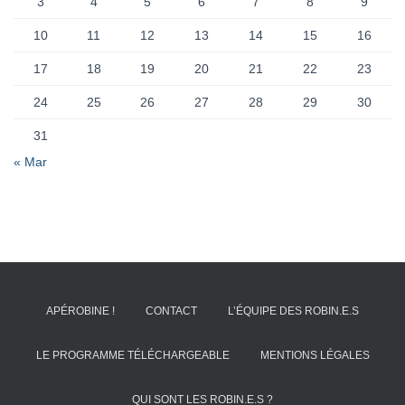
3
4
5
6
7
8
9
10
11
12
13
14
15
16
17
18
19
20
21
22
23
24
25
26
27
28
29
30
31
« Mar
APÉROBINE !
CONTACT
L’ÉQUIPE DES ROBIN.E.S
LE PROGRAMME TÉLÉCHARGEABLE
MENTIONS LÉGALES
QUI SONT LES ROBIN.E.S ?