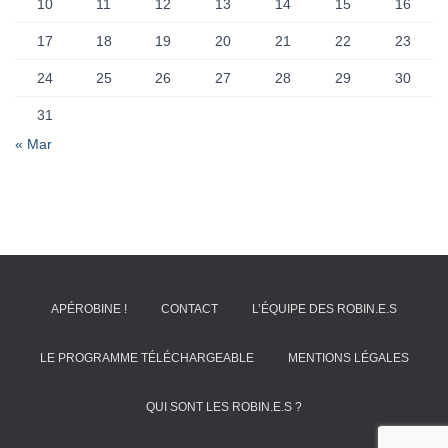
10
11
12
13
14
15
16
17
18
19
20
21
22
23
24
25
26
27
28
29
30
31
« Mar
APÉROBINE !
CONTACT
L’ÉQUIPE DES ROBIN.E.S
LE PROGRAMME TÉLÉCHARGEABLE
MENTIONS LÉGALES
QUI SONT LES ROBIN.E.S ?