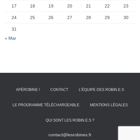
17
18
19
20
21
22
23
24
25
26
27
28
29
30
31
« Mar
APÉROBINE !
CONTACT
L’ÉQUIPE DES ROBIN.E.S
LE PROGRAMME TÉLÉCHARGEABLE
MENTIONS LÉGALES
QUI SONT LES ROBIN.E.S ?
contact@lesrobines.fr