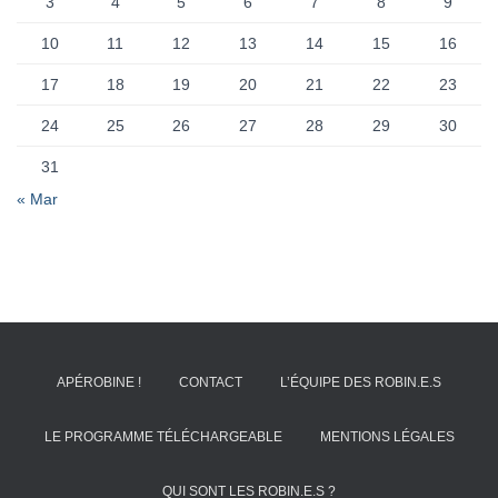
3
4
5
6
7
8
9
10
11
12
13
14
15
16
17
18
19
20
21
22
23
24
25
26
27
28
29
30
31
« Mar
APÉROBINE !
CONTACT
L’ÉQUIPE DES ROBIN.E.S
LE PROGRAMME TÉLÉCHARGEABLE
MENTIONS LÉGALES
QUI SONT LES ROBIN.E.S ?